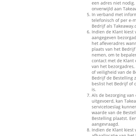
een adres niet nodig.
onverwijld aan Takeaw
In verband met inform
telefonisch of per e-m
Bedrijf als Takeaway.
Indien de Klant kiest 
aangegeven bezorgadr
het afleveradres wann
plaats van het Bedrij
nemen, om te bepalen
contact met de Klant 
van het bezorgadres, 
of veiligheid van de B
Bedrijf de Bestelling
beslist het Bedrijf o
is.
Als de bezorging van 
uitgevoerd, kan Take
servicetoeslag kunnen 
waarde van de Bestell
Bestelling plaatst. E
aangevraagd.
Indien de Klant kiest 
afhaallocatie van het