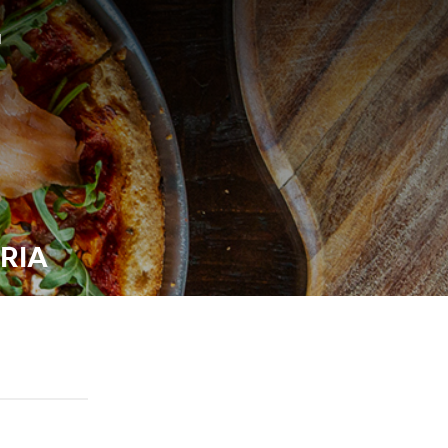
N
RIA