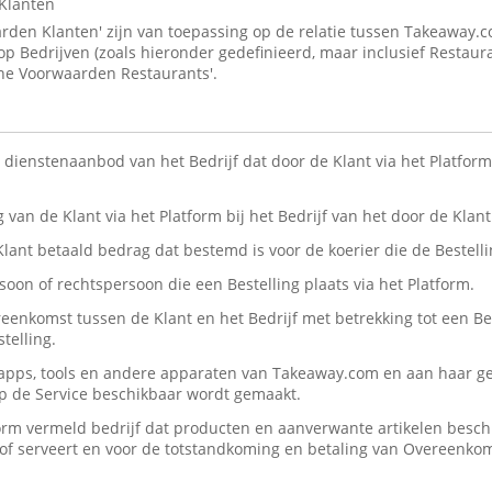
Klanten
den Klanten' zijn van toepassing op de relatie tussen Takeaway.
 op Bedrijven (zoals hieronder gedefinieerd, maar inclusief Restaur
ne Voorwaarden Restaurants'.
n dienstenaanbod van het Bedrijf dat door de Klant via het Platform 
ng van de Klant via het Platform bij het Bedrijf van het door de Kla
 Klant betaald bedrag dat bestemd is voor de koerier die de Bestelli
rsoon of rechtspersoon die een Bestelling plaats via het Platform.
reenkomst tussen de Klant en het Bedrijf met betrekking tot een Be
telling.
, apps, tools en andere apparaten van Takeaway.com en aan haar ge
op de Service beschikbaar wordt gemaakt.
form vermeld bedrijf dat producten en aanverwante artikelen beschik
n/of serveert en voor de totstandkoming en betaling van Overeenko