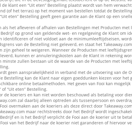
 de klant een “Uit eten” Bestelling plaatst wordt van hem verwacht d
nd (of het terras) op het moment van bestellen totdat de Bestellin
“Uit eten” Bestelling geeft geen garantie aan de Klant op een snell
en als het afleveren of afhalen van Bestellingen met Producten met 
edrijf op grond van geldende wet- en regelgeving de Klant om iden
n identificeren of niet voldoet aan de minimumleeftijdseisen, word
dsgrens van de Bestelling niet geleverd, en staat het Takeaway.com
 in zijn geheel te weigeren. Wanneer de Producten met leeftijdsgre
eleverd, kunnen er annuleringskosten aan de Klant in rekening wo
n minste zullen bestaan uit de waarde van de Producten met leefti
ling.
dt geen aansprakelijkheid in verband met de uitvoering van de 
de Bestelling kan de Klant naar eigen goeddunken kiezen voor het 
schikbare online betaalmethoden. Het geven van Fooi kan mogelijk n
 of “Uit eten” Bestelling.
or de koeriers en kan niet worden beschouwd als betaling voor die
ay.com zal daarbij alleen optreden als tussenpersoon en overdra
Fooi overmaken aan de koeriers als deze direct door Takeaway.com 
 Takeaway.com maar rechtstreeks door het Bedrijf wordt ingeschak
Bedrijf en is het Bedrijf verplicht de Fooi aan de koerier uit te be
Fooi van het Bedrijf naar de koerier niet garanderen of hiervoor 