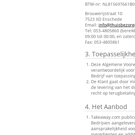
BTW-nr: NL815697661B0
Brouwerijstraat 10
7523 XD Enschede
Email:
info@thuisbezorg
Tel: 053-4805860 (berei
09:00 tot 00:00, en zate
Fax: 053-4805861
3.
Toepasselijkhe
Deze Algemene Voorwa
verantwoordelijk voo
Bedrijf van toepassin
De Klant gaat door mi
de levering van het d
recht op terugbetalin
4.
Het Aanbod
Takeaway.com publice
Bedrijven aangelever
aansprakelijkheid voo
ingrediënten en addit