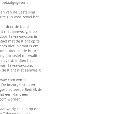
de betaalgegevens
sen van de Bestelling
r te zijn voor zowel het
 het door de Klant
t niet aanwezig is op
 door Takeaway.com (in
ntact met de Klant op te
om niet in staat is om
ie buiten, in de buurt
g (inclusief de kwaliteit
geleverd. Indien het
n van Takeaway.com,
n de Klant niet aanwezig
keaway.com wordt
. De bezorgkosten en
 geselecteerde Bedrijf, de
dat een klant een
y.com worden
 aanwezig te zijn op de
van Takeaway.com is