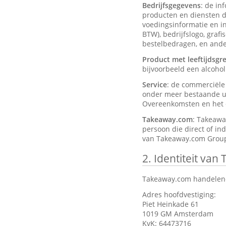
Bedrijfsgegevens
: de in
producten en diensten d
voedingsinformatie en ing
BTW), bedrijfslogo, graf
bestelbedragen, en ander
Product met leeftijdsgr
bijvoorbeeld een alcohol
Service
: de commerciël
onder meer bestaande ui
Overeenkomsten en het d
Takeaway.com
: Takeawa
persoon die direct of in
van Takeaway.com Group
2.
Identiteit van
Takeaway.com handelend
Adres hoofdvestiging:
Piet Heinkade 61
1019 GM Amsterdam
KvK: 64473716