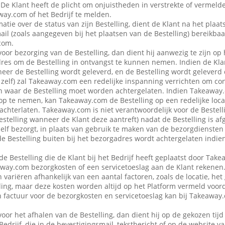
 De Klant heeft de plicht om onjuistheden in verstrekte of vermel
ay.com of het Bedrijf te melden.
atie over de status van zijn Bestelling, dient de Klant na het plaat
ail (zoals aangegeven bij het plaatsen van de Bestelling) bereikbaa
com.
voor bezorging van de Bestelling, dan dient hij aanwezig te zijn op
es om de Bestelling in ontvangst te kunnen nemen. Indien de Klan
eer de Bestelling wordt geleverd, en de Bestelling wordt geleverd
f zelf) zal Takeaway.com een redelijke inspanning verrichten om co
 waar de Bestelling moet worden achtergelaten. Indien Takeaway.c
op te nemen, kan Takeaway.com de Bestelling op een redelijke locat
achterlaten. Takeaway.com is niet verantwoordelijk voor de Bestellin
estelling wanneer de Klant deze aantreft) nadat de Bestelling is af
 zelf bezorgt, in plaats van gebruik te maken van de bezorgdienste
f de Bestelling buiten bij het bezorgadres wordt achtergelaten indie
de Bestelling die de Klant bij het Bedrijf heeft geplaatst door Ta
away.com bezorgkosten of een servicetoeslag aan de Klant rekenen
variëren afhankelijk van een aantal factoren, zoals de locatie, het
ing, maar deze kosten worden altijd op het Platform vermeld voor
en factuur voor de bezorgkosten en servicetoeslag kan bij Takeawa
voor het afhalen van de Bestelling, dan dient hij op de gekozen tijd
 Bedrijf, die in de bevestigingsmail, tekstbericht of op de website 