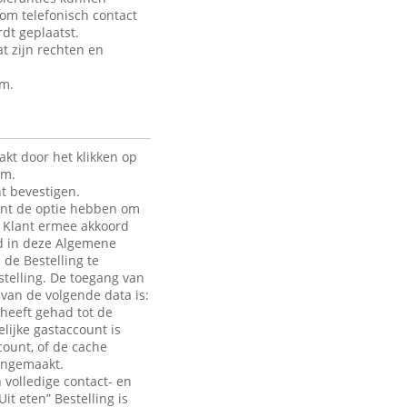
 om telefonisch contact
dt geplaatst.
t zijn rechten en
rm.
kt door het klikken op
rm.
t bevestigen.
lant de optie hebben om
de Klant ermee akkoord
ld in deze Algemene
 de Bestelling te
telling. De toegang van
e van de volgende data is:
heeft gehad tot de
lijke gastaccount is
count, of de cache
aangemaakt.
 volledige contact- en
it eten” Bestelling is