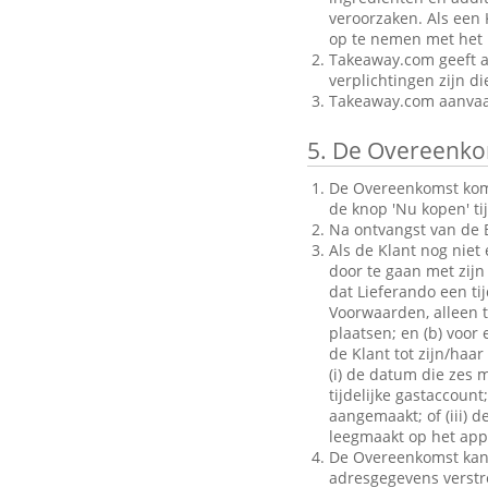
veroorzaken. Als een 
op te nemen met het B
Takeaway.com geeft al
verplichtingen zijn d
Takeaway.com aanvaar
5.
De Overeenko
De Overeenkomst komt 
de knop 'Nu kopen' ti
Na ontvangst van de B
Als de Klant nog niet
door te gaan met zijn 
dat Lieferando een ti
Voorwaarden, alleen to
plaatsen; en (b) voo
de Klant tot zijn/haar
(i) de datum die zes 
tijdelijke gastaccoun
aangemaakt; of (iii) d
leegmaakt op het appa
De Overeenkomst kan a
adresgegevens verstrek