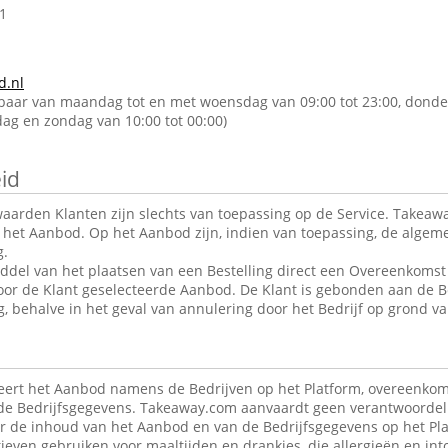
1
d.nl
kbaar van maandag tot en met woensdag van 09:00 tot 23:00, donde
rdag en zondag van 10:00 tot 00:00)
id
arden Klanten zijn slechts van toepassing op de Service. Takeawa
r het Aanbod. Op het Aanbod zijn, indien van toepassing, de alge
g.
ddel van het plaatsen van een Bestelling direct een Overeenkomst 
oor de Klant geselecteerde Aanbod. De Klant is gebonden aan de B
g, behalve in het geval van annulering door het Bedrijf op grond va
ert het Aanbod namens de Bedrijven op het Platform, overeenkom
de Bedrijfsgegevens. Takeaway.com aanvaardt geen verantwoordeli
r de inhoud van het Aanbod en van de Bedrijfsgegevens op het Pla
ieven gebruiken voor maaltijden en drankjes, die allergieën en in