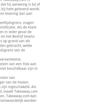
at hij aanwezig is bij of
g bij hem geleverd wordt.
ere levering dan aan
leeftijdsgrens, vragen
tificatie. Als de Klant
en in ieder geval de
 en het Bedrijf tevens
ns op grond van dit
rden gebracht, welke
jdsgrens van de
Overeenkomst.
geven van een Fooi aan
iet beschikbaar zijn in
nsten van
ger van de Fooien.
zijn ingeschakeld. Als
eld, maakt Takeaway.com
talen. Takeaway.com kan
verantwoordelijk worden