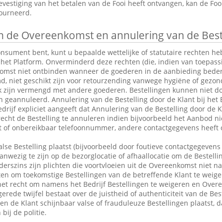
vestiging van het betalen van de Fooi heeft ontvangen, kan de Fo
tourneerd.
 de Overeenkomst en annulering van de Best
consument bent, kunt u bepaalde wettelijke of statutaire rechten 
 het Platform. Onverminderd deze rechten (die, indien van toepassin
omst niet ontbinden wanneer de goederen in de aanbieding bederfel
md, niet geschikt zijn voor retourzending vanwege hygiëne of gezo
k zijn vermengd met andere goederen. Bestellingen kunnen niet do
eannuleerd. Annulering van de Bestelling door de Klant bij het Be
drijf expliciet aangeeft dat Annulering van de Bestelling door de Kl
 recht de Bestelling te annuleren indien bijvoorbeeld het Aanbod ni
ct of onbereikbaar telefoonnummer, andere contactgegevens heeft 
alse Bestelling plaatst (bijvoorbeeld door foutieve contactgegevens 
anwezig te zijn op de bezorglocatie of afhaallocatie om de Bestelli
rszins zijn plichten die voortvloeien uit de Overeenkomst niet n
en om toekomstige Bestellingen van de betreffende Klant te weige
et recht om namens het Bedrijf Bestellingen te weigeren en Over
erede twijfel bestaat over de juistheid of authenticiteit van de Bes
en de Klant schijnbaar valse of frauduleuze Bestellingen plaatst,
bij de politie.