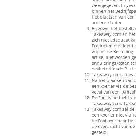
weergegeven. In geval
binnen het Bedrijfspa
Het plaatsen van een 
andere klanten.
Bij zowel het bestell
Takeaway.com en het B
zich niet adequaat ka
Producten met leeftij
vrij om de Bestelling
artikel niet worden g
annuleringskosten te
desbetreffende Bestel
Takeaway.com aanvaar
Na het plaatsen van 
een koerier via de be
geval van een “Afhaal”
De Fooi is bedoeld vo
Takeaway.com. Takeaw
Takeaway.com zal de 
een koerier niet via
de Fooi over naar het 
de overdracht van de 
gesteld.