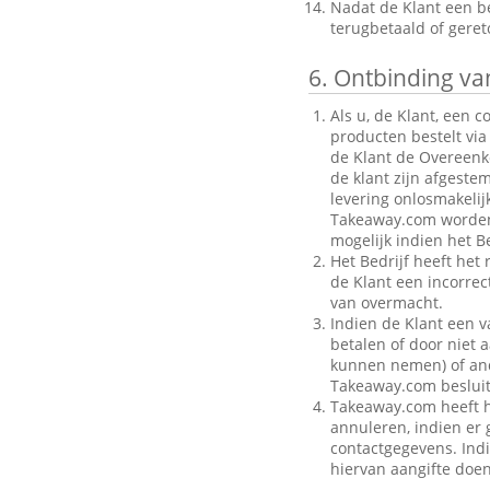
Nadat de Klant een be
terugbetaald of gere
6.
Ontbinding van
Als u, de Klant, een 
producten bestelt via
de Klant de Overeenk
de klant zijn afgeste
levering onlosmakelij
Takeaway.com worden g
mogelijk indien het Be
Het Bedrijf heeft het
de Klant een incorre
van overmacht.
Indien de Klant een v
betalen of door niet a
kunnen nemen) of ande
Takeaway.com besluit
Takeaway.com heeft h
annuleren, indien er g
contactgegevens. Indi
hiervan aangifte doen 