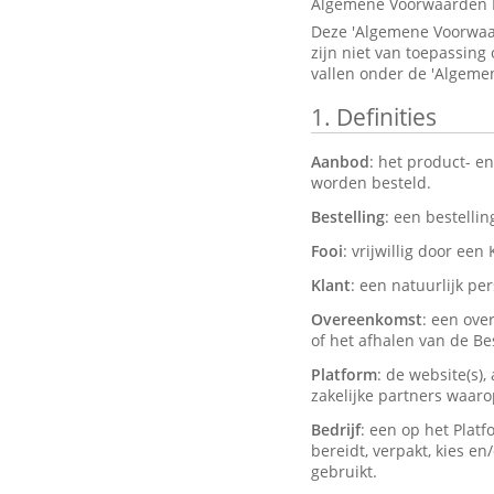
Algemene Voorwaarden 
Deze 'Algemene Voorwaar
zijn niet van toepassing
vallen onder de 'Algeme
1.
Definities
Aanbod
: het product- e
worden besteld.
Bestelling
: een bestelli
Fooi
: vrijwillig door een
Klant
: een natuurlijk pe
Overeenkomst
: een ove
of het afhalen van de Bes
Platform
: de website(s)
zakelijke partners waar
Bedrijf
: een op het Plat
bereidt, verpakt, kies e
gebruikt.