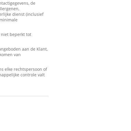
ontactigegevens, de
llergenen,
lijke dienst (inclusief
 minimale
 niet beperkt tot
angeboden aan de Klant,
d komen van
s elke rechtspersoon of
appelijke controle valt