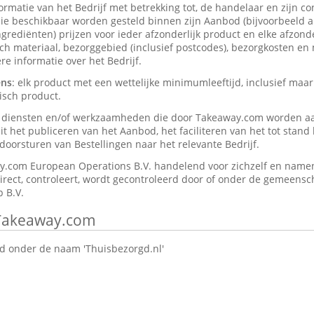
formatie van het Bedrijf met betrekking tot, de handelaar en zijn c
ie beschikbaar worden gesteld binnen zijn Aanbod (bijvoorbeeld a
rediënten) prijzen voor ieder afzonderlijk product en elke afzonder
isch materiaal, bezorggebied (inclusief postcodes), bezorgkosten en
e informatie over het Bedrijf.
ens
: elk product met een wettelijke minimumleeftijd, inclusief maar
isch product.
e diensten en/of werkzaamheden die door Takeaway.com worden a
t het publiceren van het Aanbod, het faciliteren van het tot stan
oorsturen van Bestellingen naar het relevante Bedrijf.
y.com European Operations B.V. handelend voor zichzelf en namen
direct, controleert, wordt gecontroleerd door of onder de gemeensch
 B.V.
 Takeaway.com
 onder de naam 'Thuisbezorgd.nl'