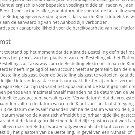
Klant allergisch is voor bepaalde voedingsmiddelen, raden wij aan
edrijf voor actuele allergeneninformatie voordat de bestelling wor
le Bedrijfsgegevens zodanig weer, dat voor de Klant duidelijk is wa
ie aan de aanvaarding van het Aanbod zijn verbonden.
dt geen aansprakelijkheid voor de bereikbaarheid van het Platfo
mst
tot stand op het moment dat de Klant de Bestelling definitief maa
jdens het proces van het plaatsen van een Bestelling via het Platfo
estelling, zal Takeaway.com de Bestelling elektronisch aan de Klan
 eerder heeft ingelogd of een account heeft aangemaakt, kan de K
Bestelling als gast. Door de Bestelling als gast te voltooien, gaat 
jdelijke Lieferando gastaccount aanmaakt die, tenzij anders verme
egankelijk zal zijn (a) vanaf het apparaat dat de Klant gebruikt om
r een periode van maximaal twaalf maanden na de datum van de Bes
 tijdelijke gastaccount vervalt op de ''Vervaldatum'', dat de vroegst
maanden valt na de datum waarop de Klant voor het laatst toegang 
t; (ii) de datum die twaalf maanden valt na de datum waarop de tijde
e datum waarop de Klant zich afmeldt bij zijn/haar tijdelijke gastac
raat dat de Klant gebruikte toen de tijdelijke gastaccount werd 
lleen door het Bedrijf worden uitgevoerd als de Klant correcte en
t bij het plaatsen van de Bestelling. In geval van een “Afhaal” of “U