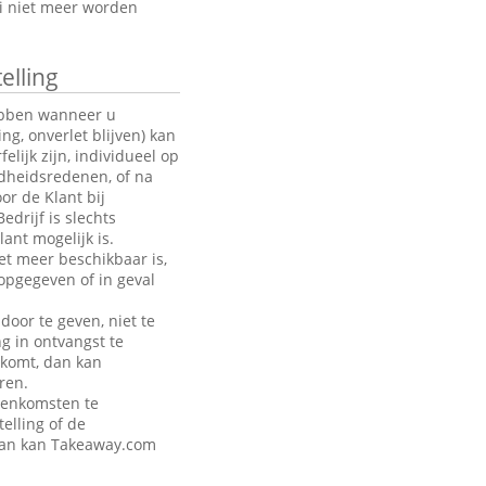
oi niet meer worden
elling
hebben wanneer u
g, onverlet blijven) kan
ijk zijn, individueel op
ndheidsredenen, of na
or de Klant bij
drijf is slechts
ant mogelijk is.
et meer beschikbaar is,
opgegeven of in geval
door te geven, niet te
ng in ontvangst te
akomt, dan kan
ren.
eenkomsten te
telling of de
 dan kan Takeaway.com